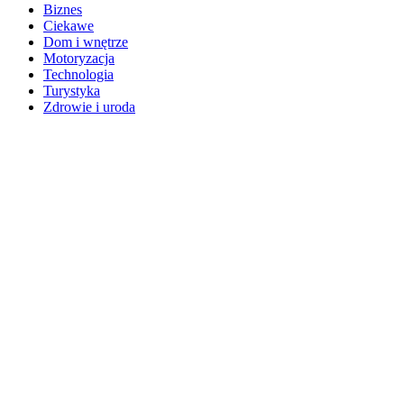
Biznes
Ciekawe
Dom i wnętrze
Motoryzacja
Technologia
Turystyka
Zdrowie i uroda