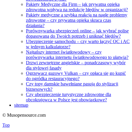
Pakiety Medyczne dla Firm – jak prywatna opieka
zdrowotna wpływa na redukcję błędów w organizacji?
Pakiety medyczne a szybka reakcja na nagłe problemy
zdrowotne – czy prywatna opieka skraca czas
działania?
Porównywarka ubezpieczeń online – jak wybrać polisę
dopasowaną do Twoich potrzeb i uniknąć błędów?
Ubezpieczenie samochodu – czy warto łączyć OC i AC
w jednym kalkulatorze?
Najtańszy internet światłowodowy – czy
porównywarka internetu światłowodowego to ułatwia?
Drzwi zewnętrzne angielskie – ponadczasowy wybór
dla stylowej fasady
Ogrzewacz gazowy Vulkan – czy opłaca się go kupić
do ogródka restauracyjnego?
Czy topy damskie bawełniane pasują do stylizacji
biznesowych?
Czy ubezpieczenie turystyczne zdrowotne dla
obcokrajowca w Polsce jest obowiązkowe?
sitemap
© Musopensource.com
Top