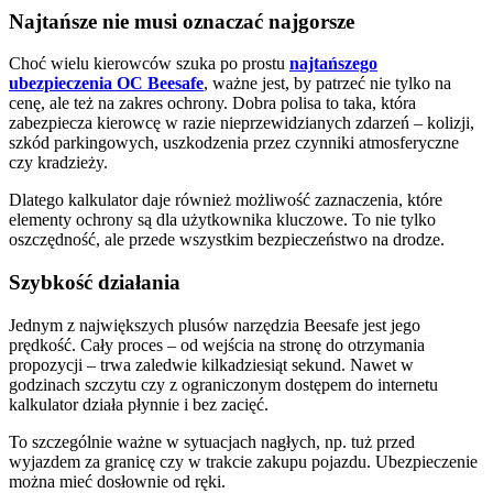
Najtańsze nie musi oznaczać najgorsze
Choć wielu kierowców szuka po prostu
najtańszego
ubezpieczenia OC Beesafe
, ważne jest, by patrzeć nie tylko na
cenę, ale też na zakres ochrony. Dobra polisa to taka, która
zabezpiecza kierowcę w razie nieprzewidzianych zdarzeń – kolizji,
szkód parkingowych, uszkodzenia przez czynniki atmosferyczne
czy kradzieży.
Dlatego kalkulator daje również możliwość zaznaczenia, które
elementy ochrony są dla użytkownika kluczowe. To nie tylko
oszczędność, ale przede wszystkim bezpieczeństwo na drodze.
Szybkość działania
Jednym z największych plusów narzędzia Beesafe jest jego
prędkość. Cały proces – od wejścia na stronę do otrzymania
propozycji – trwa zaledwie kilkadziesiąt sekund. Nawet w
godzinach szczytu czy z ograniczonym dostępem do internetu
kalkulator działa płynnie i bez zacięć.
To szczególnie ważne w sytuacjach nagłych, np. tuż przed
wyjazdem za granicę czy w trakcie zakupu pojazdu. Ubezpieczenie
można mieć dosłownie od ręki.