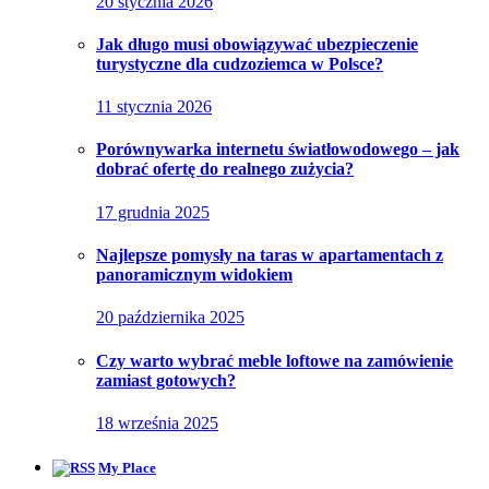
20 stycznia 2026
Jak długo musi obowiązywać ubezpieczenie
turystyczne dla cudzoziemca w Polsce?
11 stycznia 2026
Porównywarka internetu światłowodowego – jak
dobrać ofertę do realnego zużycia?
17 grudnia 2025
Najlepsze pomysły na taras w apartamentach z
panoramicznym widokiem
20 października 2025
Czy warto wybrać meble loftowe na zamówienie
zamiast gotowych?
18 września 2025
My Place