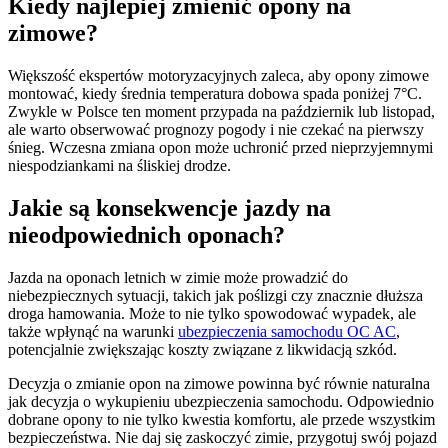
Kiedy najlepiej zmienić opony na
zimowe?
Większość ekspertów motoryzacyjnych zaleca, aby opony zimowe
montować, kiedy średnia temperatura dobowa spada poniżej 7°C.
Zwykle w Polsce ten moment przypada na październik lub listopad,
ale warto obserwować prognozy pogody i nie czekać na pierwszy
śnieg. Wczesna zmiana opon może uchronić przed nieprzyjemnymi
niespodziankami na śliskiej drodze.
Jakie są konsekwencje jazdy na
nieodpowiednich oponach?
Jazda na oponach letnich w zimie może prowadzić do
niebezpiecznych sytuacji, takich jak poślizgi czy znacznie dłuższa
droga hamowania. Może to nie tylko spowodować wypadek, ale
także wpłynąć na warunki
ubezpieczenia samochodu OC AC
,
potencjalnie zwiększając koszty związane z likwidacją szkód.
Decyzja o zmianie opon na zimowe powinna być równie naturalna
jak decyzja o wykupieniu ubezpieczenia samochodu. Odpowiednio
dobrane opony to nie tylko kwestia komfortu, ale przede wszystkim
bezpieczeństwa. Nie daj się zaskoczyć zimie, przygotuj swój pojazd