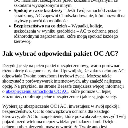
OC natomiast zabezpiecza przed kosztami związanymi ze
szkodami wyrządzonymi innym.
Spokój w razie kradzieży
– Jeśli Twój samochód zostanie
skradziony, AC zapewni Ci odszkodowanie, które pozwoli na
szybszy powrót do mobilności.
Bezpieczeństwo na co dzień
– Wypadki, kolizje,
uszkodzenia w wyniku gradobicia – AC to ochrona przed
różnorodnymi zagrożeniami, które mogą spotkać każdego
kierowcę.
Jak wybrać odpowiedni pakiet OC AC?
Decydując się na pełen pakiet ubezpieczeniowy, warto porównać
różne oferty dostępne na rynku. Upewnij się, że zakres ochrony AC
odpowiada Twoim potrzebom i trybowi życia. Możesz także
skorzystać z porównywarek internetowych, aby znaleźć najlepszą
opcję. Na przykład, na stronie Beesafe znajdziesz więcej informacji
o
ubezpieczeniu samochodu OC AC
, które pomoże Ci lepiej
zrozumieć, co oferuje pełne ubezpieczenie i jakie są jego zalety.
Wybierając ubezpieczenie OC i AC, inwestujesz w swój spokój i
bezpieczeństwo. OC to obowiązkowa ochrona dla każdego
kierowcy, ale AC to uzupełnienie, które pozwala zabezpieczyć Twój
pojazd przed wieloma nieprzewidzianymi zdarzeniami. Dzięki
pełnemu ubezpieczeniu masz pewność, że Twoje auto jest