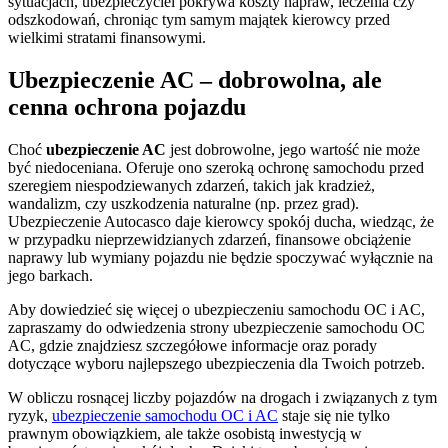
sytuacjach, ubezpieczyciel pokrywa koszty napraw, leczenia czy
odszkodowań, chroniąc tym samym majątek kierowcy przed
wielkimi stratami finansowymi.
Ubezpieczenie AC – dobrowolna, ale
cenna ochrona pojazdu
Choć
ubezpieczenie AC
jest dobrowolne, jego wartość nie może
być niedoceniana. Oferuje ono szeroką ochronę samochodu przed
szeregiem niespodziewanych zdarzeń, takich jak kradzież,
wandalizm, czy uszkodzenia naturalne (np. przez grad).
Ubezpieczenie Autocasco daje kierowcy spokój ducha, wiedząc, że
w przypadku nieprzewidzianych zdarzeń, finansowe obciążenie
naprawy lub wymiany pojazdu nie będzie spoczywać wyłącznie na
jego barkach.
Aby dowiedzieć się więcej o ubezpieczeniu samochodu OC i AC,
zapraszamy do odwiedzenia strony ubezpieczenie samochodu OC
AC, gdzie znajdziesz szczegółowe informacje oraz porady
dotyczące wyboru najlepszego ubezpieczenia dla Twoich potrzeb.
W obliczu rosnącej liczby pojazdów na drogach i związanych z tym
ryzyk,
ubezpieczenie samochodu OC i AC
staje się nie tylko
prawnym obowiązkiem, ale także osobistą inwestycją w