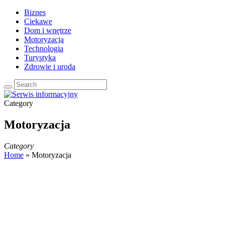
Biznes
Ciekawe
Dom i wnętrze
Motoryzacja
Technologia
Turystyka
Zdrowie i uroda
Category
Motoryzacja
Category
Home
»
Motoryzacja