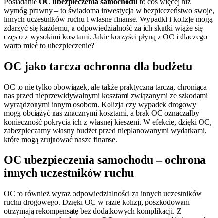
Posiadanie
OC ubezpieczenia samochodu
to coś więcej niż
wymóg prawny – to świadoma inwestycja w bezpieczeństwo swoje,
innych uczestników ruchu i własne finanse. Wypadki i kolizje mogą
zdarzyć się każdemu, a odpowiedzialność za ich skutki wiąże się
często z wysokimi kosztami. Jakie korzyści płyną z OC i dlaczego
warto mieć to ubezpieczenie?
OC jako tarcza ochronna dla budżetu
OC to nie tylko obowiązek, ale także praktyczna tarcza, chroniąca
nas przed nieprzewidywalnymi kosztami związanymi ze szkodami
wyrządzonymi innym osobom. Kolizja czy wypadek drogowy
mogą obciążyć nas znacznymi kosztami, a brak OC oznaczałby
konieczność pokrycia ich z własnej kieszeni. W efekcie, dzięki OC,
zabezpieczamy własny budżet przed nieplanowanymi wydatkami,
które mogą zrujnować nasze finanse.
OC ubezpieczenia samochodu – ochrona
innych uczestników ruchu
OC to również wyraz odpowiedzialności za innych uczestników
ruchu drogowego. Dzięki OC w razie kolizji, poszkodowani
otrzymają rekompensatę bez dodatkowych komplikacji. Z