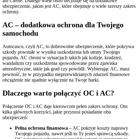
ani Ciebie. Dlatego wiele osób decyduje się na dodatkowe
ubezpieczenie, jakim jest AC, które obejmuje o wiele szerszy zakres
ochrony.
AC – dodatkowa ochrona dla Twojego
samochodu
Autocasco, czyli AC, to dobrowolne ubezpieczenie, które pokrywa
szkody powstałe w wyniku uszkodzenia lub utraty Twojego
pojazdu. AC chroni w sytuacjach takich jak kolizje, kradzież,
wandalizm czy uszkodzenia spowodowane przez zjawiska
atmosferyczne, takie jak grad czy powódź. Wybierając AC, masz
pewność, że w przypadku nieprzewidzianych zdarzeń finansowe
obciążenie nie spadnie wyłącznie na Twoje barki.
Dlaczego warto połączyć OC i AC?
Połączenie OC i AC daje kierowcom pełen zakres ochrony. Oto
kilka głównych korzyści, jakie przynosi posiadanie obu
ubezpieczeń:
Pełna ochrona finansowa
– AC pokryje koszty naprawy
Twojego pojazdu, nawet jeśli to Ty jesteś sprawcą szkody.