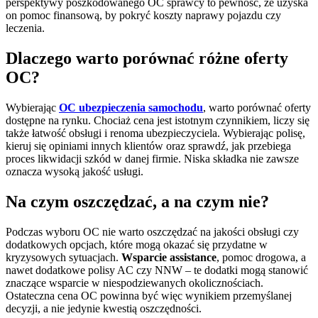
perspektywy poszkodowanego OC sprawcy to pewność, że uzyska
on pomoc finansową, by pokryć koszty naprawy pojazdu czy
leczenia.
Dlaczego warto porównać różne oferty
OC?
Wybierając
OC ubezpieczenia samochodu
, warto porównać oferty
dostępne na rynku. Chociaż cena jest istotnym czynnikiem, liczy się
także łatwość obsługi i renoma ubezpieczyciela. Wybierając polisę,
kieruj się opiniami innych klientów oraz sprawdź, jak przebiega
proces likwidacji szkód w danej firmie. Niska składka nie zawsze
oznacza wysoką jakość usługi.
Na czym oszczędzać, a na czym nie?
Podczas wyboru OC nie warto oszczędzać na jakości obsługi czy
dodatkowych opcjach, które mogą okazać się przydatne w
kryzysowych sytuacjach.
Wsparcie assistance
, pomoc drogowa, a
nawet dodatkowe polisy AC czy NNW – te dodatki mogą stanowić
znaczące wsparcie w niespodziewanych okolicznościach.
Ostateczna cena OC powinna być więc wynikiem przemyślanej
decyzji, a nie jedynie kwestią oszczędności.