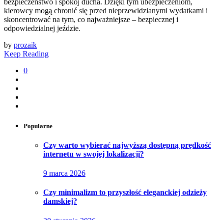
bezpieczeństwo i spokój ducha. Dzięki tym ubezpieczeniom,
kierowcy mogą chronić się przed nieprzewidzianymi wydatkami i
skoncentrować na tym, co najważniejsze – bezpiecznej i
odpowiedzialnej jeździe.
by
prozaik
Keep Reading
0
Popularne
Czy warto wybierać najwyższą dostępną prędkość
internetu w swojej lokalizacji?
9 marca 2026
Czy minimalizm to przyszłość eleganckiej odzieży
damskiej?