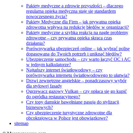
Pakiety medyczne a zdrowie przyszłości – dlaczego
regularna opieka medyczna staje się standardem
nowoczesnego życia?
Pakiety Medyczne dla Firm – jak prywatna opieka
zdrowotna wpływa na redukcję błędów w organizacji?
Pakiety medyczne a szybka reakcja na nagłe problemy
zdrowotne – czy prywatna opieka skraca czas
działania?
Porównywarka ubezpieczeń online – jak wybrać polisę
dopasowaną do Twoich potrzeb i uniknąć błędów?
Ubezpieczenie samochodu – czy warto łączyć OC i AC
w jednym kalkulatorze?
Najtańszy internet światłowodowy – czy
porównywarka internetu światłowodowego to ułatwia?
Drzwi zewnętrzne angielskie – ponadczasowy wybór
dla stylowej fasady
Ogrzewacz gazowy Vulkan – czy opłaca się go kupić
do ogródka restauracyjnego?
Czy topy damskie bawełniane pasują do stylizacji
biznesowych?
Czy ubezpieczenie turystyczne zdrowotne dla
obcokrajowca w Polsce jest obowiązkowe?
sitemap