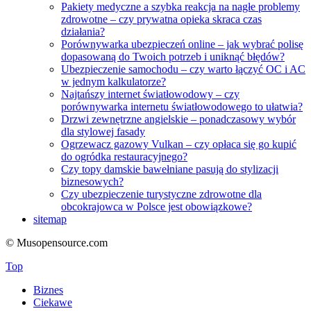
Pakiety medyczne a szybka reakcja na nagłe problemy
zdrowotne – czy prywatna opieka skraca czas
działania?
Porównywarka ubezpieczeń online – jak wybrać polisę
dopasowaną do Twoich potrzeb i uniknąć błędów?
Ubezpieczenie samochodu – czy warto łączyć OC i AC
w jednym kalkulatorze?
Najtańszy internet światłowodowy – czy
porównywarka internetu światłowodowego to ułatwia?
Drzwi zewnętrzne angielskie – ponadczasowy wybór
dla stylowej fasady
Ogrzewacz gazowy Vulkan – czy opłaca się go kupić
do ogródka restauracyjnego?
Czy topy damskie bawełniane pasują do stylizacji
biznesowych?
Czy ubezpieczenie turystyczne zdrowotne dla
obcokrajowca w Polsce jest obowiązkowe?
sitemap
© Musopensource.com
Top
Biznes
Ciekawe