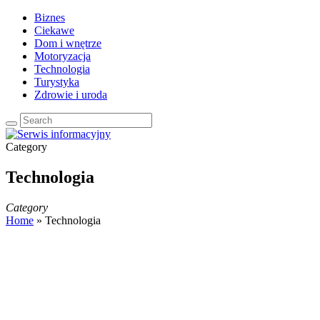
Biznes
Ciekawe
Dom i wnętrze
Motoryzacja
Technologia
Turystyka
Zdrowie i uroda
Category
Technologia
Category
Home
»
Technologia