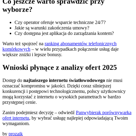
Co jeszcze warto sprawdzić przy
wyborze?
Czy operator oferuje wsparcie techniczne 24/7?
Jakie są warunki zakończenia umowy?
Czy dostępna jest aplikacja do zarządzania kontem?
Warto też spojrzeć na
ranking abonamentów telefonicznych
komórkowych
– w wielu przypadkach połączenie usług daje
większe zniżki i lepsze bonusy.
Wnioski płynące z analizy ofert 2025
Dostęp do
najtańszego internetu światłowodowego
nie musi
oznaczać kompromisu w jakości. Dzięki coraz silniejszej
konkurencji i postępowi technologicznemu, polscy użytkownicy
mogą korzystać z internetu o wysokich parametrach w bardzo
przystępnej cenie.
Zanim podejmiesz decyzję – odwiedź
Panwybierak porównywarka
ofert internetu
, by wybrać usługę najlepiej odpowiadającą Twoim
wymaganiom.
by
prozaik