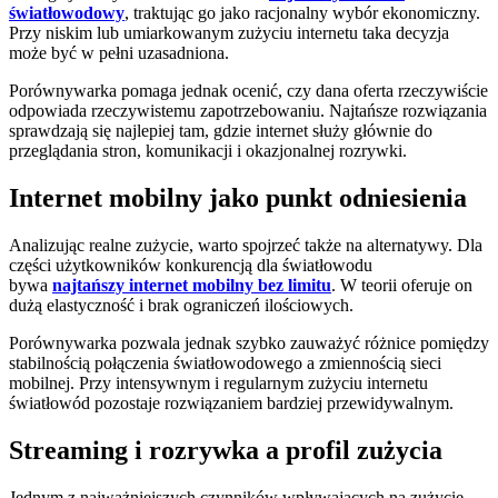
światłowodowy
, traktując go jako racjonalny wybór ekonomiczny.
Przy niskim lub umiarkowanym zużyciu internetu taka decyzja
może być w pełni uzasadniona.
Porównywarka pomaga jednak ocenić, czy dana oferta rzeczywiście
odpowiada rzeczywistemu zapotrzebowaniu. Najtańsze rozwiązania
sprawdzają się najlepiej tam, gdzie internet służy głównie do
przeglądania stron, komunikacji i okazjonalnej rozrywki.
Internet mobilny jako punkt odniesienia
Analizując realne zużycie, warto spojrzeć także na alternatywy. Dla
części użytkowników konkurencją dla światłowodu
bywa
najtańszy internet mobilny bez limitu
. W teorii oferuje on
dużą elastyczność i brak ograniczeń ilościowych.
Porównywarka pozwala jednak szybko zauważyć różnice pomiędzy
stabilnością połączenia światłowodowego a zmiennością sieci
mobilnej. Przy intensywnym i regularnym zużyciu internetu
światłowód pozostaje rozwiązaniem bardziej przewidywalnym.
Streaming i rozrywka a profil zużycia
Jednym z najważniejszych czynników wpływających na zużycie