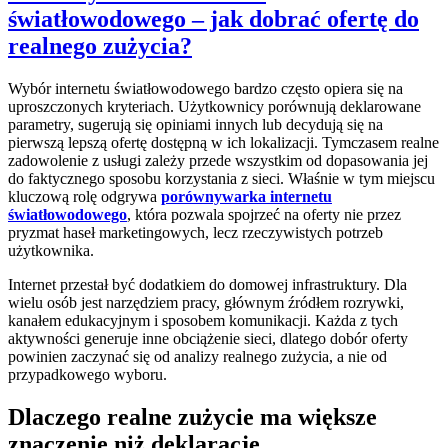
światłowodowego – jak dobrać ofertę do
realnego zużycia?
Wybór internetu światłowodowego bardzo często opiera się na
uproszczonych kryteriach. Użytkownicy porównują deklarowane
parametry, sugerują się opiniami innych lub decydują się na
pierwszą lepszą ofertę dostępną w ich lokalizacji. Tymczasem realne
zadowolenie z usługi zależy przede wszystkim od dopasowania jej
do faktycznego sposobu korzystania z sieci. Właśnie w tym miejscu
kluczową rolę odgrywa
porównywarka internetu
światłowodowego
, która pozwala spojrzeć na oferty nie przez
pryzmat haseł marketingowych, lecz rzeczywistych potrzeb
użytkownika.
Internet przestał być dodatkiem do domowej infrastruktury. Dla
wielu osób jest narzędziem pracy, głównym źródłem rozrywki,
kanałem edukacyjnym i sposobem komunikacji. Każda z tych
aktywności generuje inne obciążenie sieci, dlatego dobór oferty
powinien zaczynać się od analizy realnego zużycia, a nie od
przypadkowego wyboru.
Dlaczego realne zużycie ma większe
znaczenie niż deklaracje